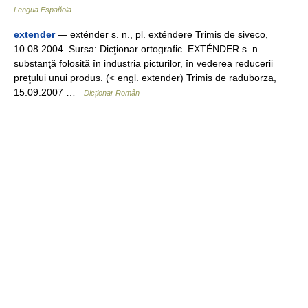
Lengua Española
extender
— exténder s. n., pl. exténdere Trimis de siveco,
10.08.2004. Sursa: Dicţionar ortografic EXTÉNDER s. n.
substanţă folosită în industria picturilor, în vederea reducerii
preţului unui produs. (< engl. extender) Trimis de raduborza,
15.09.2007 …
Dicționar Român