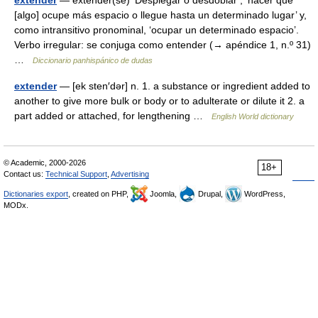
extender
— extender(se) ‘Desplegar o desdoblar’, ‘hacer que
[algo] ocupe más espacio o llegue hasta un determinado lugar’ y,
como intransitivo pronominal, ‘ocupar un determinado espacio’.
Verbo irregular: se conjuga como entender (→ apéndice 1, n.º 31)
…
Diccionario panhispánico de dudas
extender
— [ek sten′dər] n. 1. a substance or ingredient added to
another to give more bulk or body or to adulterate or dilute it 2. a
part added or attached, for lengthening …
English World dictionary
© Academic, 2000-2026
18+
Contact us:
Technical Support
,
Advertising
Dictionaries export
, created on PHP,
Joomla,
Drupal,
WordPress,
MODx.