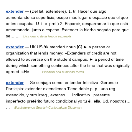
extender
— (Del lat. extendĕre). 1. tr. Hacer que algo,
aumentando su superficie, ocupe más lugar o espacio que el que
antes ocupaba. U. t. c. prnl.) 2. Esparcir, desparramar lo que está
amontonado, junto o espeso. Extender la hierba segada para que
se… …
Diccionario de la lengua española
extender
— UK US /ɪkˈstendər/ noun [C] ► a person or
organization that lends money: »Extenders of credit are not
allowed to advertise on the student campus. ► a period of time
during which something continues after the time that was originally
agreed: »He… …
Financial and business terms
extender
— Se conjuga como: entender Infinitivo: Gerundio:
Participio: extender extendiendo Tiene doble p. p.: uno reg.,
extendido, y otro irreg., extenso. Indicativo presente
imperfecto pretérito futuro condicional yo tú él, ella, Ud. nosotros…
…
Wordreference Spanish Conjugations Dictionary